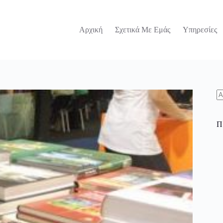
Αρχική
Σχετικά Με Εμάς
Υπηρεσίες
N
re
Π