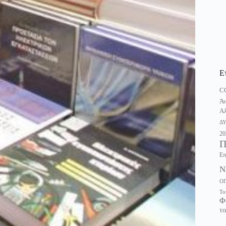
Ε
C
Άν
Αλ
Δ
20
Π
Επ
Ν
Ο
Το
Φ
το