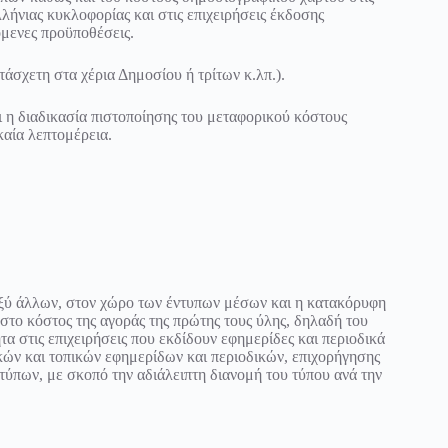
λλήνιας κυκλοφορίας και στις επιχειρήσεις έκδοσης
όμενες προϋποθέσεις.
άσχετη στα χέρια Δημοσίου ή τρίτων κ.λπ.).
αι η διαδικασία πιστοποίησης του μεταφορικού κόστους
αία λεπτομέρεια.
αξύ άλλων, στον χώρο των έντυπων μέσων και η κατακόρυφη
στο κόστος της αγοράς της πρώτης τους ύλης, δηλαδή του
α στις επιχειρήσεις που εκδίδουν εφημερίδες και περιοδικά
ακών και τοπικών εφημερίδων και περιοδικών, επιχορήγησης
τύπων, με σκοπό την αδιάλειπτη διανομή του τύπου ανά την