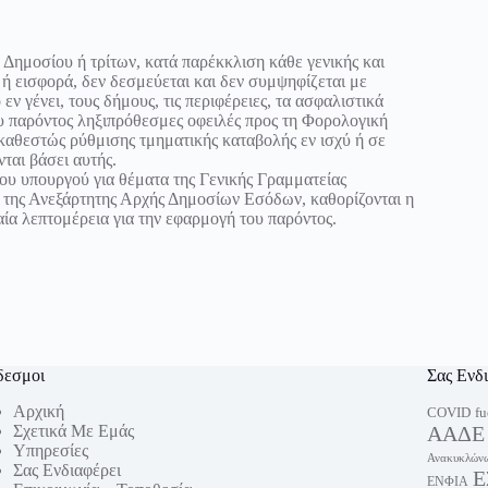
 Δημοσίου ή τρίτων, κατά παρέκκλιση κάθε γενικής και
ς ή εισφορά, δεν δεσμεύεται και δεν συμψηφίζεται με
ν γένει, τους δήμους, τις περιφέρειες, τα ασφαλιστικά
ου παρόντος ληξιπρόθεσμες οφειλές προς τη Φορολογική
 καθεστώς ρύθμισης τμηματικής καταβολής εν ισχύ ή σε
ται βάσει αυτής.
υ υπουργού για θέματα της Γενικής Γραμματείας
ή της Ανεξάρτητης Αρχής Δημοσίων Εσόδων, καθορίζονται η
αία λεπτομέρεια για την εφαρμογή του παρόντος.
δεσμοι
Σας Ενδ
Αρχική
fu
COVID
Σχετικά Με Εμάς
ΑΑΔΕ
Υπηρεσίες
Ανακυκλώνω
Σας Ενδιαφέρει
Ε
ΕΝΦΙΑ