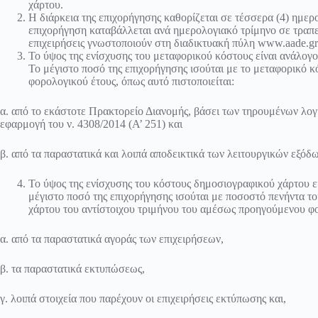
χάρτου.
Η διάρκεια της επιχορήγησης καθορίζεται σε τέσσερα (4) ημερ
επιχορήγηση καταβάλλεται ανά ημερολογιακό τρίμηνο σε τραπεζ
επιχειρήσεις γνωστοποιούν στη διαδικτυακή πύλη www.aade.gr
Το ύψος της ενίσχυσης του μεταφορικού κόστους είναι ανάλογ
Το μέγιστο ποσό της επιχορήγησης ισούται με το μεταφορικό 
φορολογικού έτους, όπως αυτό πιστοποιείται:
α. από το εκάστοτε Πρακτορείο Διανομής, βάσει των τηρουμένων λογ
εφαρμογή του ν. 4308/2014 (Α’ 251) και
β. από τα παραστατικά και λοιπά αποδεικτικά των λειτουργικών εξόδ
Το ύψος της ενίσχυσης του κόστους δημοσιογραφικού χάρτου ε
μέγιστο ποσό της επιχορήγησης ισούται με ποσοστό πενήντα τ
χάρτου του αντίστοιχου τριμήνου του αμέσως προηγούμενου φο
α. από τα παραστατικά αγοράς των επιχειρήσεων,
β. τα παραστατικά εκτυπώσεως,
γ. λοιπά στοιχεία που παρέχουν οι επιχειρήσεις εκτύπωσης και,