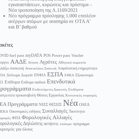
εγκαταστάσεων, κυρώσεις και πρόστιμα –
Νέα τροποποίηση της Α.1169/2021
Νέο πρόγραμμα πρόσληψης 1.000 επιπλέον
ανέργων ατόμων με αναπηρία σε ΟΤΑ Α’
και Β’ βαθμού
τικέτες
myDATA
fuel pass
Power pass
OVID
POS
Voucher
ΑΑΔΕ
Αγρότες
εργοι
Αίτηση
Αθλητικά σωματεία
λάζω συσκευή
Ασφαλιστική ενημερότητα
Ανακυκλώνω Συσκευή
ΕΣΠΑ
Δίπλωμα
Δωρεάν
ΕΝΦΙΑ
Εξοικονομώ
ΥΠΑ
ΕΦΚΑ
Επενδυτικά
Επίδομα
21
Επίδομα παιδιού
ρογράμματα
Επιδοτούμενες Διακοπές
Επιδόματα
Θέσεις Εργασίας
ιστρεπτέα προκαταβολή
Κοινωνικός τουρισμός
Νέα
ΕΑ Προγράμματα
ΟΑΕΔ
ΝΕΕΣ ΘΕΣΕΙΣ
Συναλλαγές
Οικονομικές ειδήσεις
Ταυτότητα
ΠΕΚΑ
Φορολογικές Αλλαγές
ΦΠΑ
υρισμός
ορολογικές Δηλώσεις
αιτήσεις
πρόγραμμα
καύσιμα
υρισμός για όλους