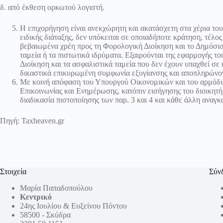
δ. από έκθεση ορκωτού λογιστή.
Η επιχορήγηση είναι ανεκχώρητη και ακατάσχετη στα χέρια του
ειδικής διάταξης, δεν υπόκειται σε οποιαδήποτε κράτηση, τέλο
βεβαιωμένα χρέη προς τη Φορολογική Διοίκηση και το Δημόσιο ε
ταμεία ή τα πιστωτικά ιδρύματα. Εξαιρούνται της εφαρμογής τ
Διοίκηση και τα ασφαλιστικά ταμεία που δεν έχουν υπαχθεί σε
δικαστικά επικυρωμένη συμφωνία εξυγίανσης και αποπληρώνον
Με κοινή απόφαση του Υπουργού Οικονομικών και του αρμόδιο
Επικοινωνίας και Ενημέρωσης, κατόπιν εισήγησης του διοικητ
διαδικασία πιστοποίησης των παρ. 3 και 4 και κάθε άλλη αναγκ
Πηγή:
Taxheaven.gr
Στοιχεία
Σύν
Μαρία Παπαδοπούλου
Κεντρικό
24ης Ιουλίου & Ευξείνου Πόντου
58500 - Σκύδρα