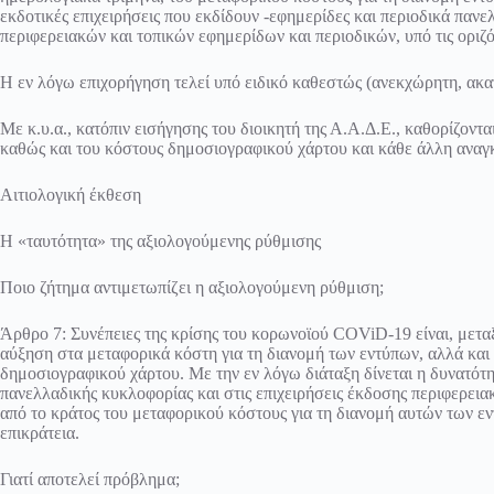
εκδοτικές επιχειρήσεις που εκδίδουν -εφημερίδες και περιοδικά πανε
περιφερειακών και τοπικών εφημερίδων και περιοδικών, υπό τις οριζ
Η εν λόγω επιχορήγηση τελεί υπό ειδικό καθεστώς (ανεκχώρητη, ακατ
Με κ.υ.α., κατόπιν εισήγησης του διοικητή της Α.Α.Δ.Ε., καθορίζοντ
καθώς και του κόστους δημοσιογραφικού χάρτου και κάθε άλλη αναγκ
Αιτιολογική έκθεση
Η «ταυτότητα» της αξιολογούμενης ρύθμισης
Ποιο ζήτημα αντιμετωπίζει η αξιολογούμενη ρύθμιση;
Άρθρο 7: Συνέπειες της κρίσης του κορωνοϊού COViD-19 είναι, μετ
αύξηση στα μεταφορικά κόστη για τη διανομή των εντύπων, αλλά και 
δημοσιογραφικού χάρτου. Με την εν λόγω διάταξη δίνεται η δυνατότητ
πανελλαδικής κυκλοφορίας και στις επιχειρήσεις έκδοσης περιφερει
από το κράτος του μεταφορικού κόστους για τη διανομή αυτών των εν
επικράτεια.
Γιατί αποτελεί πρόβλημα;