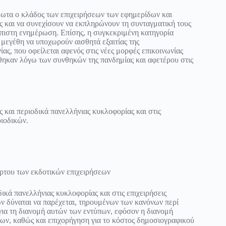
θωτα ο κλάδος των επιχειρήσεων των εφημερίδων και
ας και να συνεχίσουν να εκπληρώνουν τη συνταγματική τους
όπιστη ενημέρωση. Επίσης, η συγκεκριμένη κατηγορία
 μεγέθη να υποχωρούν αισθητά εξαιτίας της
ς, που οφείλεται αφενός στις νέες μορφές επικοινωνίας
ήθηκαν λόγω των συνθηκών της πανδημίας και αφετέρου στις
 και περιοδικά πανελλήνιας κυκλοφορίας και στις
ριοδικών.
ρτου των εκδοτικών επιχειρήσεων
δικά πανελλήνιας κυκλοφορίας και στις επιχειρήσεις
ν δύναται να παρέχεται, τηρουμένων των κανόνων περί
ια τη διανομή αυτών των εντύπων, εφόσον η διανομή
σεων, καθώς και επιχορήγηση για το κόστος δημοσιογραφικού