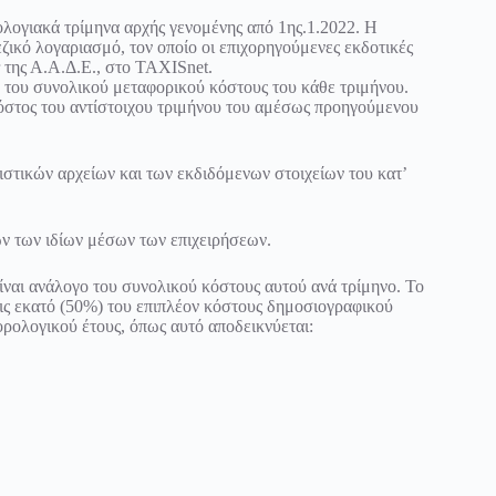
ολογιακά τρίμηνα αρχής γενομένης από 1ης.1.2022. Η
ικό λογαριασμό, τον οποίο οι επιχορηγούμενες εκδοτικές
 της Α.Α.Δ.Ε., στο TAXISnet.
ο του συνολικού μεταφορικού κόστους του κάθε τριμήνου.
κόστος του αντίστοιχου τριμήνου του αμέσως προηγούμενου
ιστικών αρχείων και των εκδιδόμενων στοιχείων του κατ’
ων των ιδίων μέσων των επιχειρήσεων.
ίναι ανάλογο του συνολικού κόστους αυτού ανά τρίμηνο. Το
οις εκατό (50%) του επιπλέον κόστους δημοσιογραφικού
ρολογικού έτους, όπως αυτό αποδεικνύεται: