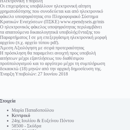
Ηλεκτρονική Υποβολή
Οι επιχειρήσεις υποβάλλουν ηλεκτρονική αίτηση
χρηματοδότησης που συνοδεύεται και από ηλεκτρονικό
φάκελο υποψηφιότητας στο Πληροφοριακό Σύστημα
Κρατικών Ενισχύσεων (ΠΣΚΕ) www.ependyseis.gr/mis
Ο ηλεκτρονικός φάκελος υποψηφιότητας περιλαμβάνει
τα απαιτούμενα δικαιολογητικά υποβολής/ένταξης του
Παραρτήματος Ι σε μη επεξεργάσιμη ηλεκτρονική μορφή
αρχείου (π.χ. αρχείο τύπου pdf).
Άμεση Αξιολόγηση με σειρά προτεραιότητας
Η πρόσκληση θα παραμείνει ανοιχτή προς υποβολή
αιτήσεων μέχρι εξαντλήσεως του διαθέσιμου
προϋπολογισμού και το αργότερο μέχρι τη συμπλήρωση
δεκαοκτώ (18) μηνών από την αρχική δημοσίευση της.
Έναρξη Υποβολών: 27 Ιουνίου 2018
Στοιχεία
Μαρία Παπαδοπούλου
Κεντρικό
24ης Ιουλίου & Ευξείνου Πόντου
58500 - Σκύδρα