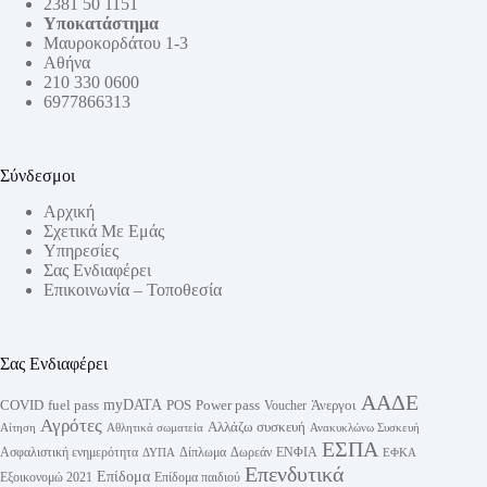
2381 50 1151
Υποκατάστημα
Μαυροκορδάτου 1-3
Αθήνα
210 330 0600
6977866313
Σύνδεσμοι
Αρχική
Σχετικά Με Εμάς
Υπηρεσίες
Σας Ενδιαφέρει
Επικοινωνία – Τοποθεσία
Σας Ενδιαφέρει
ΑΑΔΕ
myDATA
fuel pass
Power pass
COVID
POS
Άνεργοι
Voucher
Αγρότες
Αλλάζω συσκευή
Αίτηση
Αθλητικά σωματεία
Ανακυκλώνω Συσκευή
ΕΣΠΑ
Ασφαλιστική ενημερότητα
Δίπλωμα
Δωρεάν
ΕΝΦΙΑ
ΔΥΠΑ
ΕΦΚΑ
Επενδυτικά
Επίδομα
Εξοικονομώ 2021
Επίδομα παιδιού