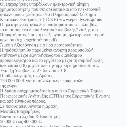
Οι επιχειρήσεις υποβάλλουν ηλεκτρονική αίτηση
χρηματοδότησης που συνοδεύεται και από ηλεκτρονικό
φάκελο υποψηφιότητας στο Πληροφοριακό Σύστημα
Κρατικών Ενισχύσεων (ΠΣΚΕ) www.ependyseis.gr/mis
Ο ηλεκτρονικός φάκελος υποψηφιότητας περιλαμβάνει
τα απαιτούμενα δικαιολογητικά υποβολής/ένταξης του
Παραρτήματος Ι σε μη επεξεργάσιμη ηλεκτρονική μορφή
αρχείου (π.χ. αρχείο τύπου pdf).
Άμεση Αξιολόγηση με σειρά προτεραιότητας
Η πρόσκληση θα παραμείνει ανοιχτή προς υποβολή
αιτήσεων μέχρι εξαντλήσεως του διαθέσιμου
προϋπολογισμού και το αργότερο μέχρι τη συμπλήρωση
δεκαοκτώ (18) μηνών από την αρχική δημοσίευση της.
Έναρξη Υποβολών: 27 Ιουνίου 2018
Προϋπολογισμός της Δράσης
150.000.000€ για το σύνολο των περιφερειών
της χώρας.
Η δράση συγχρηματοδοτείται από το Ευρωπαϊκό Ταμείο
Περιφερειακής Ανάπτυξης (ΕΤΠΑ) της Ευρωπαϊκής Ένωσης
και από εθνικούς πόρους.
Σε ποιους απευθύνεται η Δράση
Μεσαίες Επιχειρήσεις
Επενδυτικά Σχέδια & Επιδότηση
50.000€ έως 400.000€.
Επιδοτείται το 50% των επιλέξιμων δαπανών.