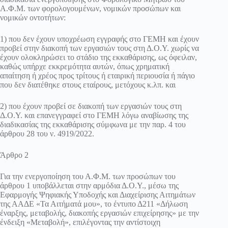
Α.Φ.Μ. των φορολογουμένων, νομικών προσώπων και
νομικών οντοτήτων:
1) που δεν έχουν υποχρέωση εγγραφής στο ΓΕΜΗ και έχουν
προβεί στην διακοπή των εργασιών τους στη Δ.Ο.Υ. χωρίς να
έχουν ολοκληρώσει το στάδιο της εκκαθάρισης, ως όφειλαν,
καθώς υπήρχε εκκρεμότητα αυτών, όπως χρηματική
απαίτηση ή χρέος προς τρίτους ή εταιρική περιουσία ή πάγιο
που δεν διατέθηκε στους εταίρους, μετόχους κ.λπ. και
2) που έχουν προβεί σε διακοπή των εργασιών τους στη
Δ.Ο.Υ. και επανεγγραφεί στο ΓΕΜΗ λόγω αναβίωσης της
διαδικασίας της εκκαθάρισης σύμφωνα με την παρ. 4 του
άρθρου 28 του ν. 4919/2022.
Άρθρο 2
Για την ενεργοποίηση του Α.Φ.Μ. των προσώπων του
άρθρου 1 υποβάλλεται στην αρμόδια Δ.Ο.Υ., μέσω της
Εφαρμογής Ψηφιακής Υποδοχής και Διαχείρισης Αιτημάτων
της ΑΑΔΕ «Τα Αιτήματά μου», το έντυπο Δ211 «Δήλωση
έναρξης, μεταβολής, διακοπής εργασιών επιχείρησης» με την
ένδειξη «Μεταβολή», επιλέγοντας την αντίστοιχη