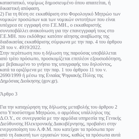
καταστατικό, νομίμως δημοσιευμένο όπου απαιτείται, ή
δικαστική απόφαση.
2) Για τη θέση σε εκκαθάριση στο Φορολογικό Μητρώο των
νομικών προσώπων και των νομικών οντοτήτων που είναι
υπόχρεα σε εγγραφή στο Γ.Ε.ΜΗ., ο εκκαθαριστής
συνυποβάλλει ανακοίνωση για την επανεγγραφή τους στο
Γ.Ε.ΜΗ. που εκδόθηκε κατόπιν αίτησης αναβίωσης της
διαδικασίας εκκαθάρισης σύμφωνα με την παρ. 4 του άρθρου
28 του ν. 4919/2022.
Στην περίπτωση που η δήλωση της παρούσας υποβάλλεται
από τρίτο πρόσωπο, προσκομίζεται επιπλέον εξουσιοδότηση,
με βεβαιωμένο το γνήσιο της υπογραφής του δηλούντος,
κατά τα οριζόμενα με την παρ. 1 του άρθρου 11 του ν.
2690/1999 ή μέσω της Ενιαίας Ψηφιακής Πύλης της
Δημόσιας Διοίκησης (gov.gr).
Άρθρο 3
Για την καταχώρηση της δήλωσης μεταβολής του άρθρου 2
στο Υποσύστημα Μητρώου, ο αρμόδιος υπάλληλος της
Δ.Ο.Υ., σε συνεργασία με την αρμόδια υπηρεσία της Γενικής
Διεύθυνσης Ηλεκτρονικής Διακυβέρνησης, προβαίνει στην
ενεργοποίηση του Α.Φ.Μ. που κατείχαν τα πρόσωπα πριν
από τη διακοπή των εργασιών τους, καθώς τα πρόσωπα αυτά