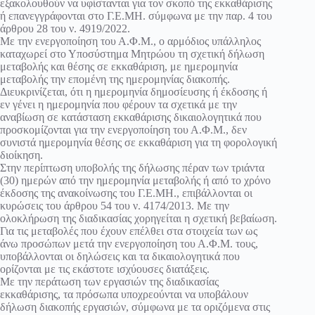
εξακολουθούν να υφίστανται για τον σκοπό της εκκαθάρισης
ή επανεγγράφονται στο Γ.Ε.ΜΗ. σύμφωνα με την παρ. 4 του
άρθρου 28 του ν. 4919/2022.
Με την ενεργοποίηση του Α.Φ.Μ., ο αρμόδιος υπάλληλος
καταχωρεί στο Υποσύστημα Μητρώου τη σχετική δήλωση
μεταβολής και θέσης σε εκκαθάριση, με ημερομηνία
μεταβολής την επομένη της ημερομηνίας διακοπής.
Διευκρινίζεται, ότι η ημερομηνία δημοσίευσης ή έκδοσης ή
εν γένει η ημερομηνία που φέρουν τα σχετικά με την
αναβίωση σε κατάσταση εκκαθάρισης δικαιολογητικά που
προσκομίζονται για την ενεργοποίηση του Α.Φ.Μ., δεν
συνιστά ημερομηνία θέσης σε εκκαθάριση για τη φορολογική
διοίκηση.
Στην περίπτωση υποβολής της δήλωσης πέραν των τριάντα
(30) ημερών από την ημερομηνία μεταβολής ή από το χρόνο
έκδοσης της ανακοίνωσης του Γ.Ε.ΜΗ., επιβάλλονται οι
κυρώσεις του άρθρου 54 του ν. 4174/2013. Με την
ολοκλήρωση της διαδικασίας χορηγείται η σχετική βεβαίωση.
Για τις μεταβολές που έχουν επέλθει στα στοιχεία των ως
άνω προσώπων μετά την ενεργοποίηση του Α.Φ.Μ. τους,
υποβάλλονται οι δηλώσεις και τα δικαιολογητικά που
ορίζονται με τις εκάστοτε ισχύουσες διατάξεις.
Με την περάτωση των εργασιών της διαδικασίας
εκκαθάρισης, τα πρόσωπα υποχρεούνται να υποβάλουν
δήλωση διακοπής εργασιών, σύμφωνα με τα οριζόμενα στις