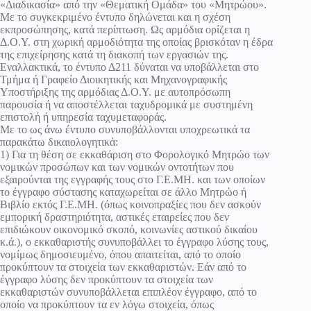
«Διαδικασία» από την «Θεματική Ομάδα» του «Μητρώου».
Με το συγκεκριμένο έντυπο δηλώνεται και η σχέση
εκπροσώπησης, κατά περίπτωση. Ως αρμόδια ορίζεται η
Δ.Ο.Υ. στη χωρική αρμοδιότητα της οποίας βρισκόταν η έδρα
της επιχείρησης κατά τη διακοπή των εργασιών της.
Εναλλακτικά, το έντυπο Δ211 δύναται να υποβάλλεται στο
Τμήμα ή Γραφείο Διοικητικής και Μηχανογραφικής
Υποστήριξης της αρμόδιας Δ.Ο.Υ. με αυτοπρόσωπη
παρουσία ή να αποστέλλεται ταχυδρομικά με συστημένη
επιστολή ή υπηρεσία ταχυμεταφοράς.
Με το ως άνω έντυπο συνυποβάλλονται υποχρεωτικά τα
παρακάτω δικαιολογητικά:
1) Για τη θέση σε εκκαθάριση στο Φορολογικό Μητρώο των
νομικών προσώπων και των νομικών οντοτήτων που
εξαιρούνται της εγγραφής τους στο Γ.Ε.ΜΗ. και των οποίων
το έγγραφο σύστασης καταχωρείται σε άλλο Μητρώο ή
Βιβλίο εκτός Γ.Ε.ΜΗ. (όπως κοινοπραξίες που δεν ασκούν
εμπορική δραστηριότητα, αστικές εταιρείες που δεν
επιδιώκουν οικονομικό σκοπό, κοινωνίες αστικού δικαίου
κ.ά.), ο εκκαθαριστής συνυποβάλλει το έγγραφο λύσης τους,
νομίμως δημοσιευμένο, όπου απαιτείται, από το οποίο
προκύπτουν τα στοιχεία των εκκαθαριστών. Εάν από το
έγγραφο λύσης δεν προκύπτουν τα στοιχεία των
εκκαθαριστών συνυποβάλλεται επιπλέον έγγραφο, από το
οποίο να προκύπτουν τα εν λόγω στοιχεία, όπως